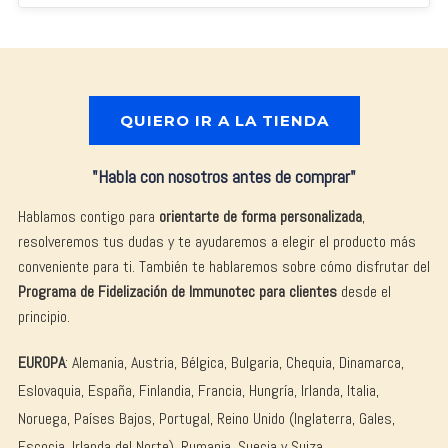
QUIERO IR A LA TIENDA
"Habla con nosotros antes de comprar"
Hablamos contigo para
orientarte de forma personalizada
,
resolveremos tus dudas y te ayudaremos a elegir el producto más
conveniente para ti. También te hablaremos sobre cómo disfrutar del
Programa de Fidelización de Immunotec para clientes
desde el
principio.
EUROPA
: Alemania, Austria, Bélgica, Bulgaria, Chequia, Dinamarca,
Eslovaquia, España, Finlandia, Francia, Hungría, Irlanda, Italia,
Noruega, Países Bajos, Portugal, Reino Unido (Inglaterra, Gales,
Escocia, Irlanda del Norte), Rumania, Suecia y Suiza.